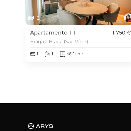
12
Apartamento T1
1 750 €
Braga > Braga (São Vítor)
1
1
48,24 m²