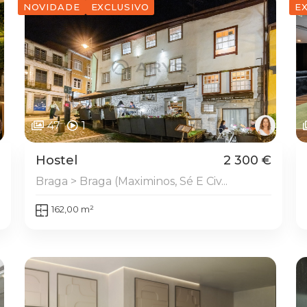
NOVIDADE
EXCLUSIVO
E
47
1
Hostel
2 300 €
Braga > Braga (Maximinos, Sé E Civ...
162,00 m²