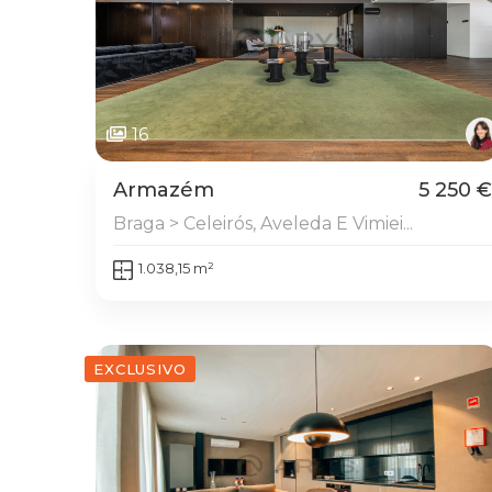
16
Armazém
5 250 €
Braga > Celeirós, Aveleda E Vimiei...
1.038,15 m²
EXCLUSIVO