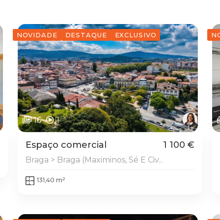
NOVIDADE
DESTAQUE
EXCLUSIVO
N
16
1
Espaço comercial
1 100 €
Braga > Braga (Maximinos, Sé E Civ...
131,40 m²