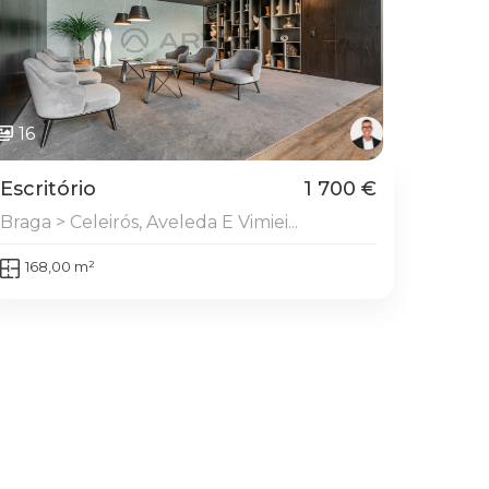
16
Escritório
1 700 €
Braga > Celeirós, Aveleda E Vimiei...
168,00 m²