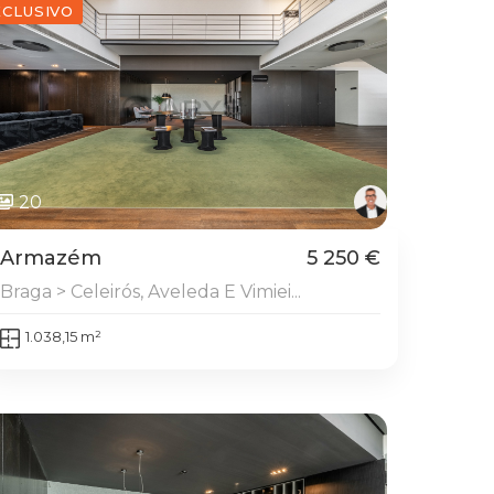
XCLUSIVO
20
Armazém
5 250 €
Braga > Celeirós, Aveleda E Vimiei...
1.038,15 m²