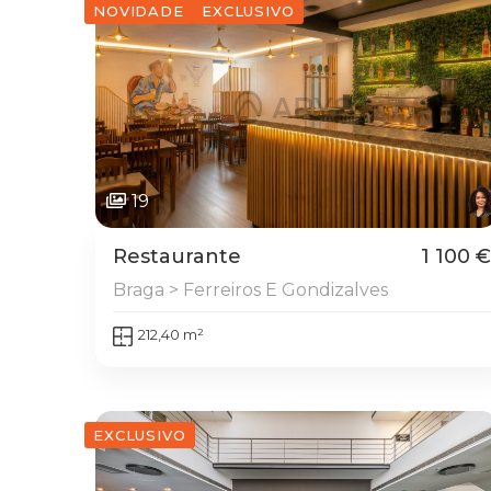
NOVIDADE
EXCLUSIVO
19
Restaurante
1 100 €
Braga > Ferreiros E Gondizalves
212,40 m²
EXCLUSIVO