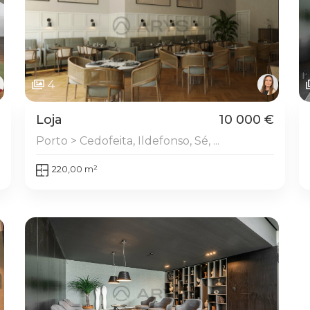
4
Loja
10 000 €
Porto > Cedofeita, Ildefonso, Sé, ...
220,00 m²