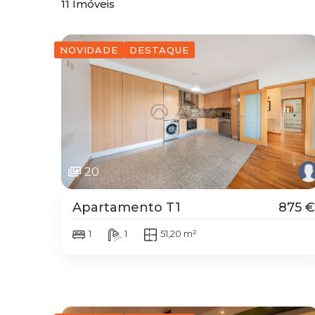
11
Imóveis
NOVIDADE
DESTAQUE
20
Apartamento T1
875 €
1
1
51,20 m²