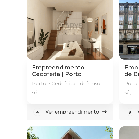
Empreendimento
Empr
Cedofeita | Porto
de B
Porto > Cedofeita, ildefonso,
Porto 
sé, ...
sé, ...
Ver empreendimento
4
9