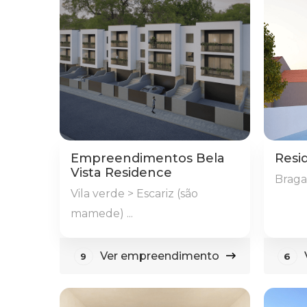
Empreendimentos Bela
Resid
Vista Residence
Braga
Vila verde > Escariz (são
mamede) ...
Ver empreendimento
9
6