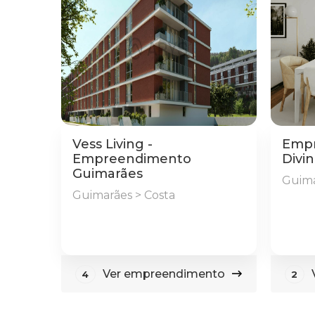
Vess Living -
Empr
Empreendimento
Divi
Guimarães
Guima
Guimarães > Costa
Ver empreendimento
4
2