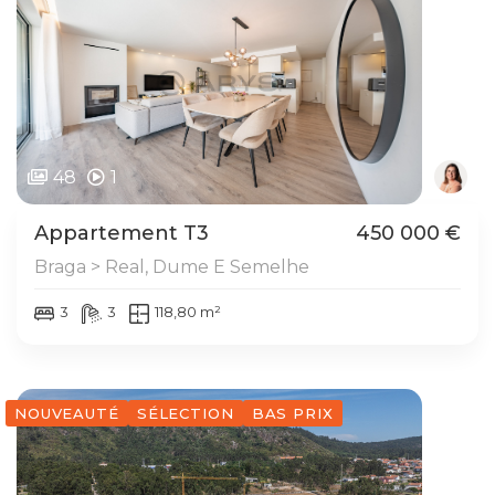
48
1
Appartement T3
450 000 €
Braga > Real, Dume E Semelhe
3
3
118,80 m²
NOUVEAUTÉ
SÉLECTION
BAS PRIX