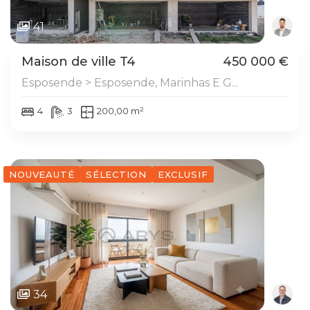
41
Maison de ville T4
450 000 €
Esposende > Esposende, Marinhas E G...
4
3
200,00 m²
NOUVEAUTÉ
SÉLECTION
EXCLUSIF
34