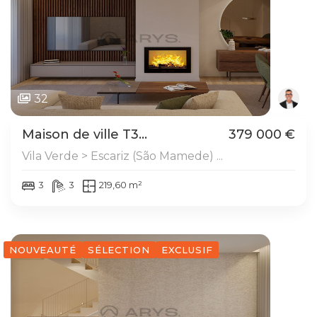
32
Maison de ville T3...
379 000 €
Vila Verde > Escariz (São Mamede) ...
3
3
219,60 m²
NOUVEAUTÉ
SÉLECTION
EXCLUSIF