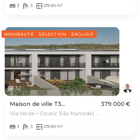
3
3
219,60 m²
NOUVEAUTÉ
SÉLECTION
EXCLUSIF
32
Maison de ville T3...
379 000 €
Vila Verde > Escariz (São Mamede) ...
3
3
219,60 m²