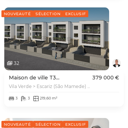
NOUVEAUTÉ
SÉLECTION
EXCLUSIF
32
Maison de ville T3...
379 000 €
Vila Verde > Escariz (São Mamede) ...
3
3
219,60 m²
NOUVEAUTÉ
SÉLECTION
EXCLUSIF