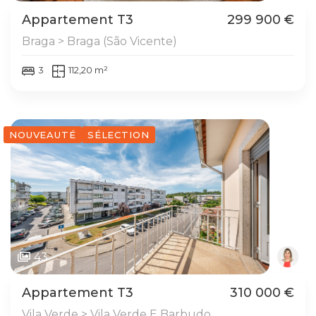
Appartement T3
299 900 €
Braga > Braga (São Vicente)
3
112,20 m²
NOUVEAUTÉ
SÉLECTION
43
Appartement T3
310 000 €
Vila Verde > Vila Verde E Barbudo