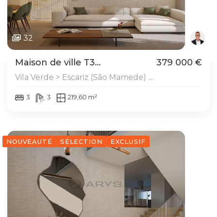
32
Maison de ville T3...
379 000 €
Vila Verde > Escariz (São Mamede) ...
3
3
219,60 m²
NOUVEAUTÉ
SÉLECTION
EXCLUSIF