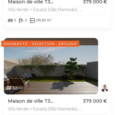
Maison de ville T3...
379 000 €
Vila Verde > Escariz (São Mamede) ...
3
3
219,60 m²
NOUVEAUTÉ
SÉLECTION
EXCLUSIF
32
Maison de ville T3...
379 000 €
Vila Verde > Escariz (São Mamede) ...