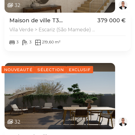
32
Maison de ville T3...
379 000 €
Vila Verde > Escariz (São Mamede) ...
3
3
219,60 m²
NOUVEAUTÉ
SÉLECTION
EXCLUSIF
32