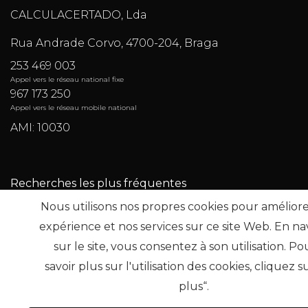
CALCULACERTADO, Lda
Rua Andrade Corvo, 4700-204, Braga
253 469 003
Appel vers le réseau national fixe
967 173 250
Appel vers le réseau mobile national
AMI: 10030
Recherches les plus fréquentes
Nous utilisons nos propres cookies pour améliore
expérience et nos services sur ce site Web. En n
S'abon
sur le site, vous consentez à son utilisation. Po
savoir plus sur l'utilisation des cookies, cliquez su
plus“.