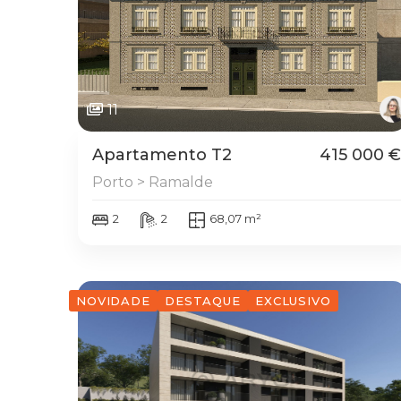
11
Apartamento T2
415 000 €
Porto > Ramalde
2
2
68,07 m²
NOVIDADE
DESTAQUE
EXCLUSIVO