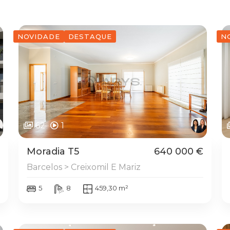
NOVIDADE
DESTAQUE
N
62
1
Moradia T5
640 000 €
Barcelos > Creixomil E Mariz
5
8
459,30 m²