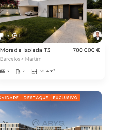
15
1
Moradia Isolada T3
700 000 €
Barcelos > Martim
3
2
138,14 m²
OVIDADE
DESTAQUE
EXCLUSIVO