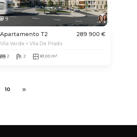
9
Apartamento T2
289 900 €
Vila Verde > Vila De Prado
2
2
81,00 m²
10