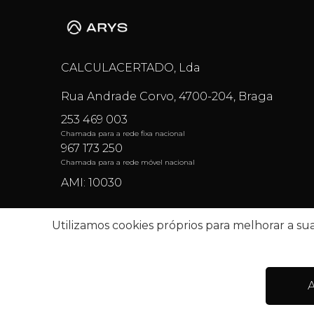
CALCULACERTADO, Lda
Rua Andrade Corvo, 4700-204, Braga
253 469 003
Chamada para a rede fixa nacional
967 173 250
Chamada para a rede móvel nacional
AMI: 10030
Utilizamos cookies próprios para melhorar a sua 
Termos e condições
Centro de resolução d
A
© 2026 IMO360. Todos os direitos reserva