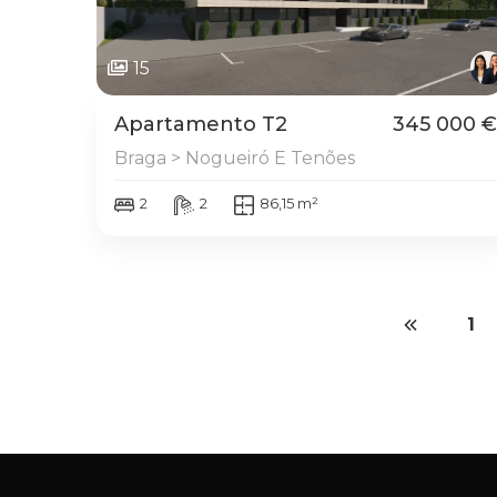
15
Apartamento T2
345 000 €
Braga > Nogueiró E Tenões
2
2
86,15 m²
1