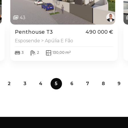
43
Penthouse T3
490 000 €
Esposende > Apúlia E Fão
3
2
130,00 m²
2
3
4
5
6
7
8
9