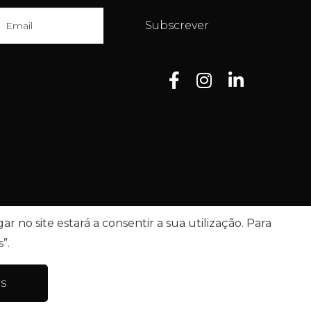
Subscrever
r no site estará a consentir a sua utilização. Para
”.
ões
Dados pessoais
Canal de denúncia
s