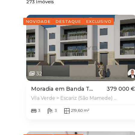
273
Imóveis
NOVIDADE
DESTAQUE
EXCLUSIVO
32
Moradia em Banda T...
379 000 €
Vila Verde > Escariz (São Mamede) ...
3
3
219,60 m²