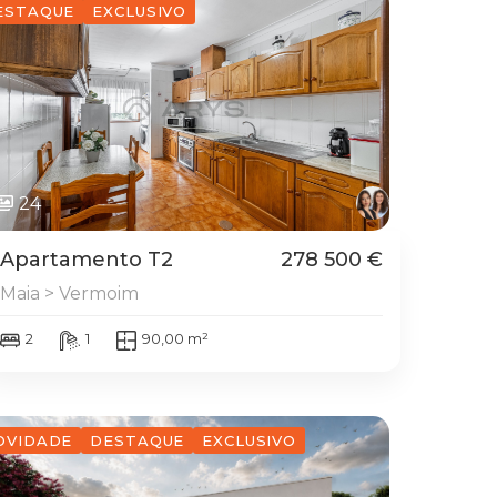
ESTAQUE
EXCLUSIVO
24
Apartamento T2
278 500 €
Maia > Vermoim
2
1
90,00 m²
OVIDADE
DESTAQUE
EXCLUSIVO