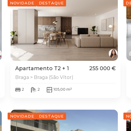
NOVIDADE
DESTAQUE
D
30
Apartamento T2 + 1
255 000 €
Braga > Braga (São Vítor)
2
2
105,00 m²
NOVIDADE
DESTAQUE
N