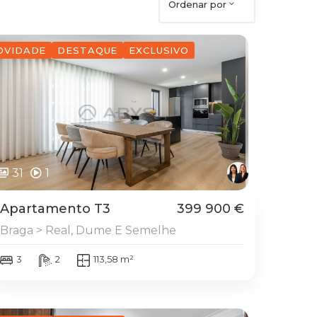
Ordenar por
OVIDADE
DESTAQUE
EXCLUSIVO
31
1
Apartamento T3
399 900 €
Braga > Real, Dume E Semelhe
3
2
113,58 m²