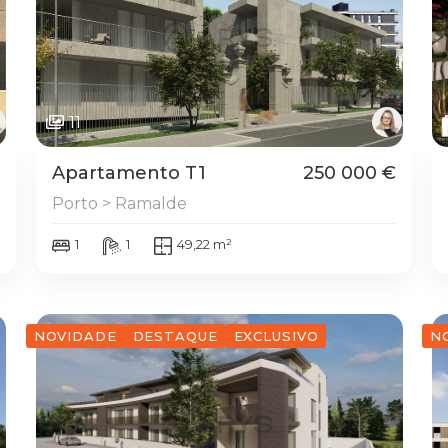
11
Apartamento T1
250 000 €
Porto > Ramalde
1
1
49,22 m²
NOVIDADE
DESTAQUE
EXCLUSIVO
N