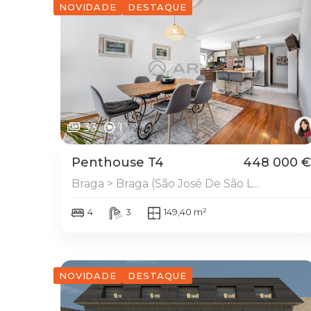
NOVIDADE
DESTAQUE
33
1
Penthouse T4
448 000 €
Braga > Braga (São José De São L...
4
3
149,40 m²
NOVIDADE
DESTAQUE