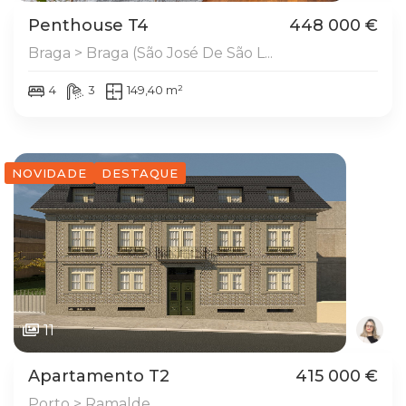
Penthouse T4
448 000 €
Braga > Braga (São José De São L...
4
3
149,40 m²
NOVIDADE
DESTAQUE
11
Apartamento T2
415 000 €
Porto > Ramalde