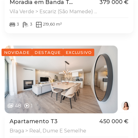
Moradia em Banda T...
379 000 €
Vila Verde > Escariz (São Mamede) ...
3
3
219,60 m²
NOVIDADE
DESTAQUE
EXCLUSIVO
48
1
Apartamento T3
450 000 €
Braga > Real, Dume E Semelhe