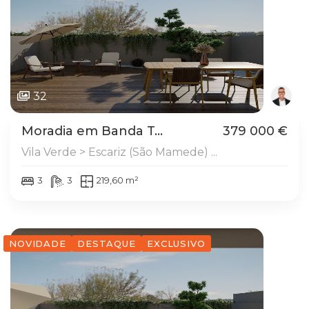
32
Moradia em Banda T...
379 000 €
Vila Verde > Escariz (São Mamede) ...
3
3
219,60 m²
NOVIDADE
DESTAQUE
EXCLUSIVO