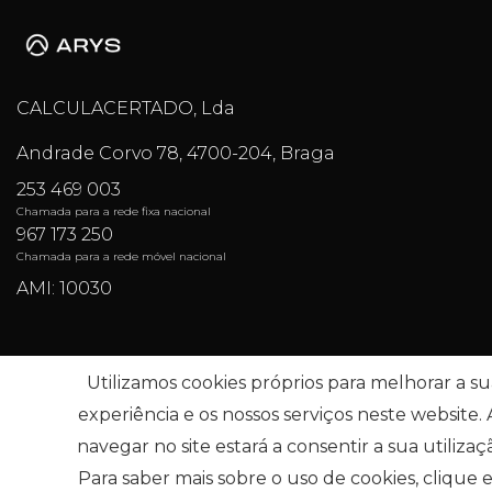
CALCULACERTADO, Lda
Andrade Corvo 78, 4700-204, Braga
253 469 003
Chamada para a rede fixa nacional
967 173 250
Chamada para a rede móvel nacional
AMI: 10030
Pesquisas mais Frequentes
Utilizamos cookies próprios para melhorar a su
experiência e os nossos serviços neste website.
navegar no site estará a consentir a sua utilizaç
Subscrever
Para saber mais sobre o uso de cookies, clique