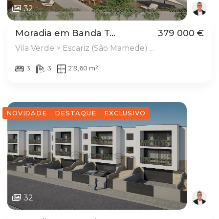
32
Moradia em Banda T...
379 000 €
Vila Verde > Escariz (São Mamede) ...
3
3
219,60 m²
NOVIDADE
DESTAQUE
EXCLUSIVO
32