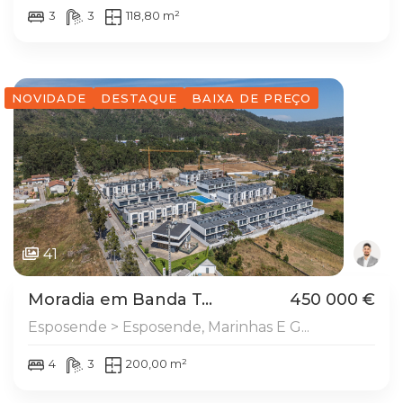
3
3
118,80 m²
NOVIDADE
DESTAQUE
BAIXA DE PREÇO
41
Moradia em Banda T...
450 000 €
Esposende > Esposende, Marinhas E G...
4
3
200,00 m²