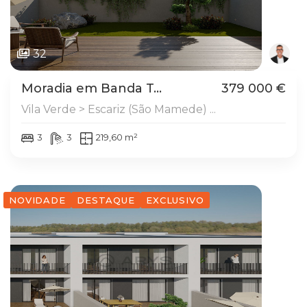
32
Moradia em Banda T...
379 000 €
Vila Verde > Escariz (São Mamede) ...
3
3
219,60 m²
NOVIDADE
DESTAQUE
EXCLUSIVO