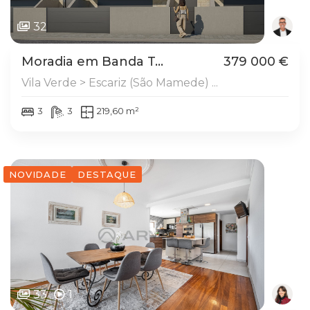
32
Moradia em Banda T...
379 000 €
Vila Verde > Escariz (São Mamede) ...
3
3
219,60 m²
NOVIDADE
DESTAQUE
33
1