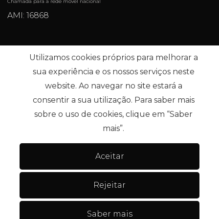
Chamada para a rede móvel nacional
AMI: 16868
Pesquisas mais Frequentes
Utilizamos cookies próprios para melhorar a
sua experiência e os nossos serviços neste
website. Ao navegar no site estará a
Subscrever
consentir a sua utilização. Para saber mais
sobre o uso de cookies, clique em “Saber
mais”.
Aceitar
Termos e condições
Centro de resolução de litígios
.
Rejeitar
Política de Privacidade
Livro de reclamações
Dados pessoais
Canal de denúncia
Saber mais
© 2026 IMO360. Todos os direitos reservados