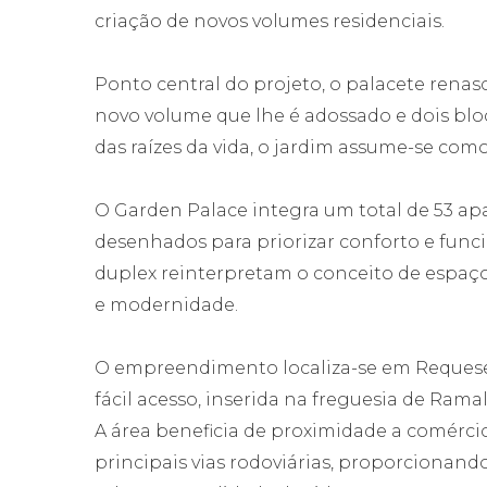
criação de novos volumes residenciais.
Ponto central do projeto, o palacete renasc
novo volume que lhe é adossado e dois bl
das raízes da vida, o jardim assume-se com
O Garden Palace integra um total de 53 apa
desenhados para priorizar conforto e func
duplex reinterpretam o conceito de espaço
e modernidade.
O empreendimento localiza-se em Requesen
fácil acesso, inserida na freguesia de Rama
A área beneficia de proximidade a comércio,
principais vias rodoviárias, proporciona