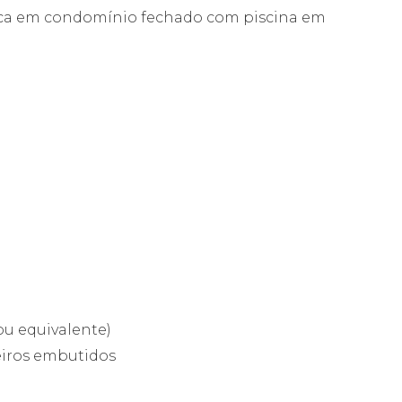
tica em condomínio fechado com piscina em
ou equivalente)
peiros embutidos