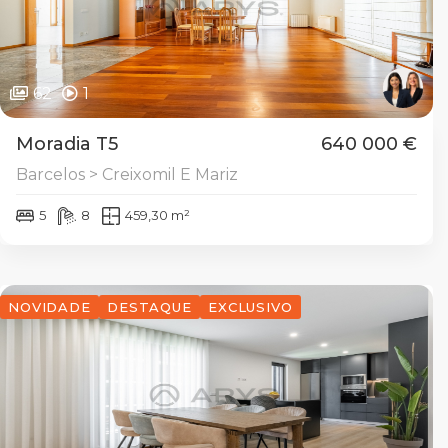
62
1
Moradia T5
640 000 €
Barcelos > Creixomil E Mariz
5
8
459,30 m²
NOVIDADE
DESTAQUE
EXCLUSIVO