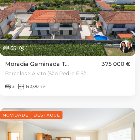
35
1
Moradia Geminada T...
375 000 €
Barcelos > Alvito (São Pedro E Sã...
3
140,00 m²
NOVIDADE
DESTAQUE