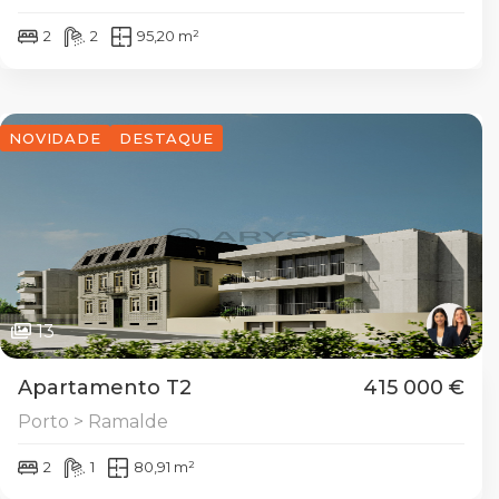
2
2
95,20 m²
NOVIDADE
DESTAQUE
13
Apartamento T2
415 000 €
Porto > Ramalde
2
1
80,91 m²