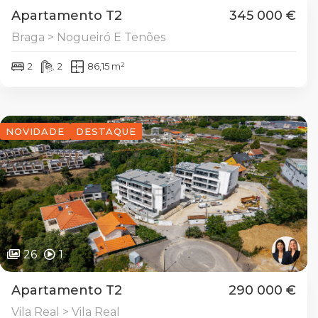
Apartamento T2
345 000 €
Braga > Nogueiró E Tenões
2
2
86,15 m²
NOVIDADE
DESTAQUE
26
1
Apartamento T2
290 000 €
Vila Real > Vila Real