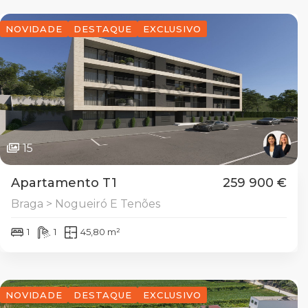
NOVIDADE
DESTAQUE
EXCLUSIVO
15
Apartamento T1
259 900 €
Braga > Nogueiró E Tenões
1
1
45,80 m²
NOVIDADE
DESTAQUE
EXCLUSIVO