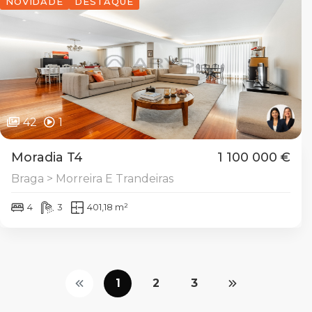
NOVIDADE
DESTAQUE
42
1
Moradia T4
1 100 000 €
Braga > Morreira E Trandeiras
4
3
401,18 m²
1
2
3