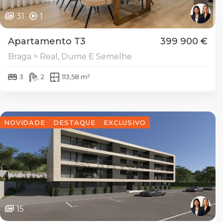
31
1
Apartamento T3
399 900 €
Braga > Real, Dume E Semelhe
3
2
113,58 m²
NOVIDADE
DESTAQUE
EXCLUSIVO
15