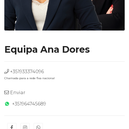
Equipa Ana Dores
+351933374096
Chamada para a rede fixa nacional
Enviar
+351964745689